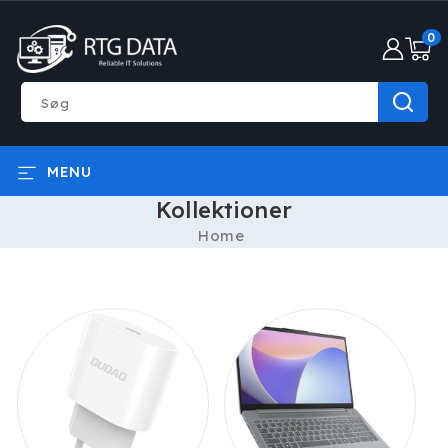
GÅ TIL
0
INDHOLD
0
varer
Søg
MENU
Kollektioner
Home