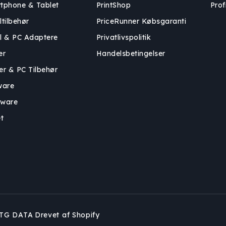
tphone & Tablet
PrintShop
Profi
ltilbehør
PriceRunner Købsgaranti
l & PC Adaptere
Privatlivspolitik
er
Handelsbetingelser
er & PC Tilbehør
ware
ware
t
TG DATA
Drevet af Shopify