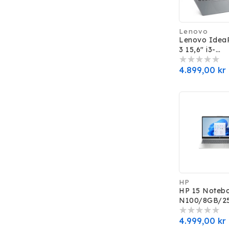
Lenovo
Forhandler:
Lenovo Idea
3 15,6" i3-
N305/8GB/1
11H-S
Normalpris
4.899,00 kr
HP
Forhandler:
HP 15 Notebo
N100/8GB/2
W11H (Klargj
Normalpris
4.999,00 kr