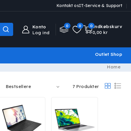
Kontakt os
IT-Service & Support
0
0
0
0
Indkøbskurv
Konto
varer
0,00 kr
Log ind
Outlet Shop
Home
7 Produkter