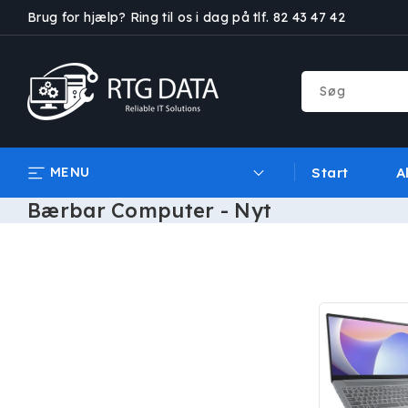
GÅ TIL
Brug for hjælp? Ring til os i dag på tlf. 82 43 47 42
INDHOLD
Søg
MENU
Start
A
Bærbar Computer - Nyt