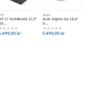
HP
Acer
Forhandler:
Forhandler:
HP 17 Notebook 17,3"
Acer Aspire Go 15,6"
R5-
5-
7520U/16/512/W11H
120U/8GB/256SSD/W
11H
Normalpris
6.499,00 kr
Normalpris
5.499,00 kr