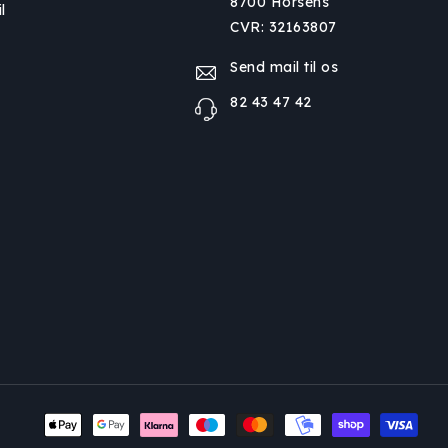
8700 Horsens
l
CVR: 32163807
Send mail til os
82 43 47 42
Betalingsmetoder