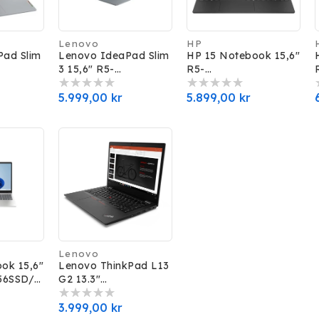
Lenovo
HP
Forhandler:
Forhandler:
Pad Slim
Lenovo IdeaPad Slim
HP 15 Notebook 15,6"
3 15,6" R5-
R5-
28SSD/W
7520U/16GB/512SSD/
7520U/8GB/512SSD/
W11H
W11H
Normalpris
5.999,00 kr
Normalpris
5.899,00 kr
Lenovo
Forhandler:
ok 15,6"
Lenovo ThinkPad L13
56SSD/
G2 13.3"
ort)
R35400U/8GB/128SS
D/W11P (New Bulk)
Normalpris
3.999,00 kr