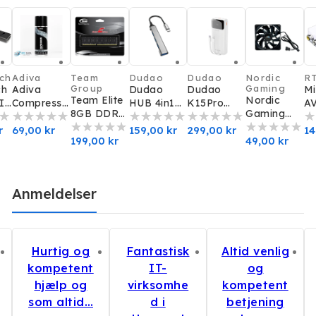
ch
Adiva
Team
Dudao
Dudao
Nordic
R
r:
Forhandler:
Forhandler:
Forhandler:
Forhandler:
Forhandler:
Fo
Group
Gaming
ch
Adiva
Dudao
Dudao
Mi
Team Elite
Nordic
Ie
Compresse
HUB 4in1
K15Pro
AV
8GB DDR3
Gaming
.2
d Gas
USB-C 4x
Powerbank
H
RAM
Fan
ris
r
Trykluft
Normalpris
69,00 kr
(USB-A
Normalpris
159,00 kr
20000mAh
Normalpris
299,00 kr
Ko
No
14
1600MHz
Normalpris
199,00 kr
120mm
Normalpris
49,00 kr
ea
400ml
3xUSB2/1x
22.5W
Silent
USB3)
Anmeldelser
Hurtig og
Fantastisk
Altid venlig
kompetent
IT-
og
hjælp og
virksomhe
kompetent
som altid…
d i
betjening