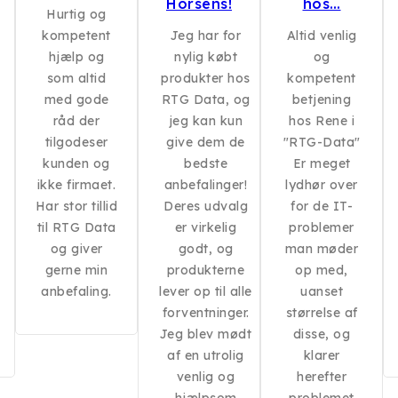
Horsens!
hos…
Hurtig og
kompetent
Jeg har for
Altid venlig
hjælp og
nylig købt
og
som altid
produkter hos
kompetent
med gode
RTG Data, og
betjening
råd der
jeg kan kun
hos Rene i
tilgodeser
give dem de
"RTG-Data"
kunden og
bedste
Er meget
ikke firmaet.
anbefalinger!
lydhør over
Har stor tillid
Deres udvalg
for de IT-
til RTG Data
er virkelig
problemer
og giver
godt, og
man møder
gerne min
produkterne
op med,
anbefaling.
lever op til alle
uanset
forventninger.
størrelse af
Jeg blev mødt
disse, og
af en utrolig
klarer
venlig og
herefter