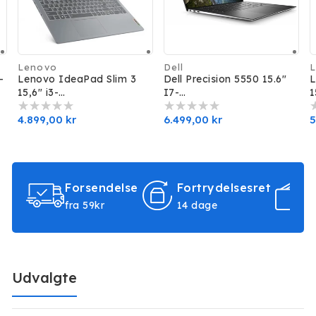
Lenovo
Dell
L
Forhandler:
Forhandler:
F
-
Lenovo IdeaPad Slim 3
Dell Precision 5550 15.6"
L
15,6" i3-
I7-
1
N305/8GB/128SSD/W11H
10850H/16GB/512GB/T20
7
-S
Normalpris
4.899,00 kr
00/W11P
Normalpris
6.499,00 kr
N
5
Forsendelse
Fortrydelsesret
S
fra 59kr
14 dage
V
Udvalgte