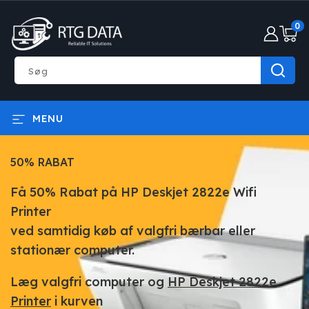
GÅ TIL
0
INDHOLD
0
varer
Søg
MENU
50% RABAT
Få 50% Rabat på HP Deskjet 2822e Wifi
Printer
ved samtidig køb af valgfri bærbar eller
stationær computer.
Læg valgfri computer og
HP Deskjet 2822e
Printer
i kurven