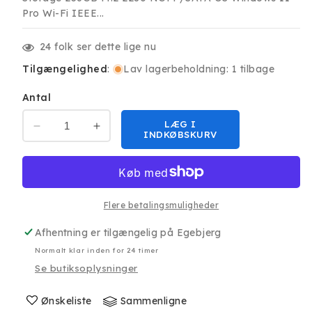
Pro Wi-Fi IEEE...
24
folk ser dette lige nu
Tilgængelighed
:
Lav lagerbeholdning: 1 tilbage
Antal
LÆG I
Reducer
Øg
INDKØBSKURV
antallet
antallet
for
for
Blackview
Blackview
MP20
MP20
Mini
Mini
Flere betalingsmuligheder
PC
PC
Afhentning er tilgængelig på
Egebjerg
R3-
R3-
3300U/8GB/256GB/W11P
3300U/8GB/256GB/W11P
Normalt klar inden for 24 timer
Se butiksoplysninger
Ønskeliste
Sammenligne