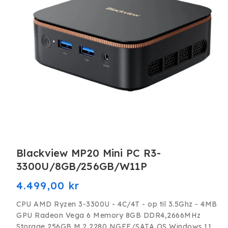
Åbn
mediet
Blackview MP20 Mini PC R3-
1
i
3300U/8GB/256GB/W11P
modus
Normalpris
4.499,00 kr
CPU AMD Ryzen 3-3300U - 4C/4T - op til 3.5Ghz - 4MB
GPU Radeon Vega 6 Memory 8GB DDR4,2666MHz
Storage 256GB M.2 2280 NGFF/SATA OS Windows 11