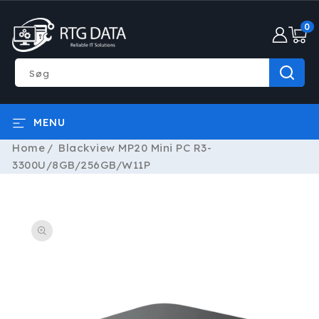
GÅ TIL
0
INDHOLD
0
varer
Søg
MENU
Home
Blackview MP20 Mini PC R3-
3300U/8GB/256GB/W11P
Å TIL
RODUKTOPLYSNINGER