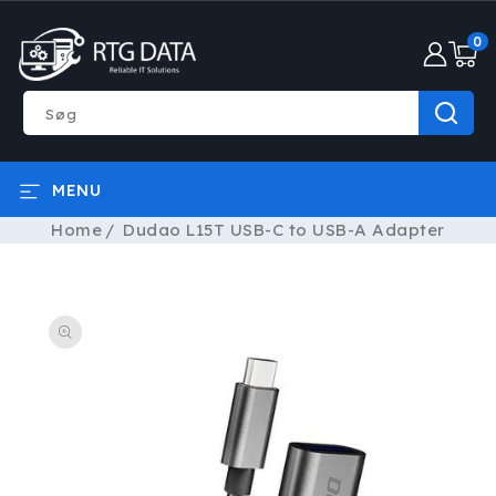
GÅ TIL
0
INDHOLD
0
varer
Søg
MENU
Home
Dudao L15T USB-C to USB-A Adapter
Å TIL
RODUKTOPLYSNINGER