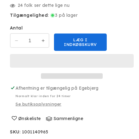
24
folk ser dette lige nu
Tilgængelighed
:
3 på lager
Antal
LÆG I
Reducer
Øg
INDKØBSKURV
antallet
antallet
for
for
Dudao
Dudao
L15T
L15T
USB-
USB-
C
C
Afhentning er tilgængelig på
Egebjerg
to
to
USB-
USB-
Normalt klar inden for 24 timer
A
A
Se butiksoplysninger
Adapter
Adapter
Ønskeliste
Sammenligne
SKU
:
1001140965