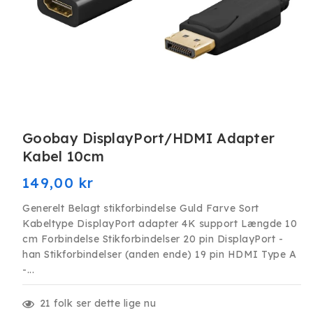
Åbn
mediet
Goobay DisplayPort/HDMI Adapter
1
i
Kabel 10cm
modus
Normalpris
149,00 kr
Generelt Belagt stikforbindelse Guld Farve Sort
Kabeltype DisplayPort adapter 4K support Længde 10
cm Forbindelse Stikforbindelser 20 pin DisplayPort -
han Stikforbindelser (anden ende) 19 pin HDMI Type A
-...
21
folk ser dette lige nu