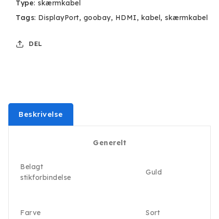
Type
:
skærmkabel
Tags
:
DisplayPort
goobay
HDMI
kabel
skærmkabel
DEL
Beskrivelse
Generelt
Belagt
Guld
stikforbindelse
Farve
Sort