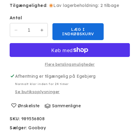
Tilgængelighed
:
Lav lagerbeholdning: 2 tilbage
Antal
LÆG I
Reducer
Øg
INDKØBSKURV
antallet
antallet
for
for
Goobay
Goobay
DisplayPort/HDMI
DisplayPort/HDMI
Adapter
Adapter
Flere betalingsmuligheder
Kabel
Kabel
Afhentning er tilgængelig på
Egebjerg
10cm
10cm
Normalt klar inden for 24 timer
Se butiksoplysninger
Ønskeliste
Sammenligne
SKU
:
989556808
Sælger
:
Goobay