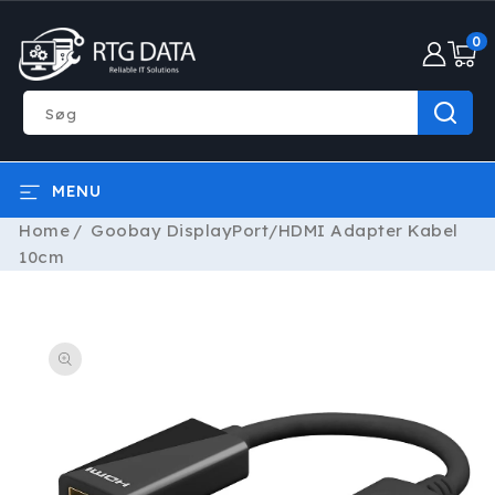
GÅ TIL
0
INDHOLD
0
varer
Søg
MENU
Home
Goobay DisplayPort/HDMI Adapter Kabel
10cm
Å TIL
RODUKTOPLYSNINGER