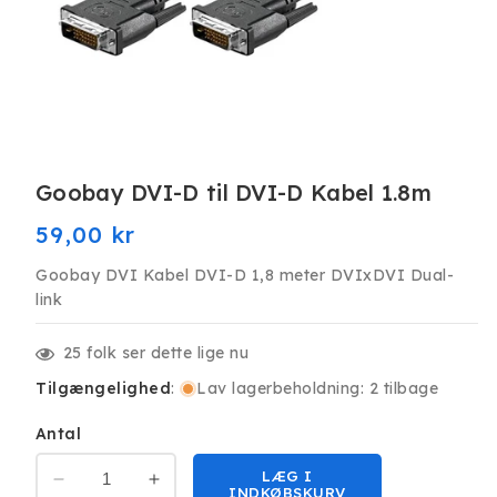
Åbn
mediet
Goobay DVI-D til DVI-D Kabel 1.8m
1
i
modus
Normalpris
59,00 kr
Goobay DVI Kabel DVI-D 1,8 meter DVIxDVI Dual-
link
25
folk ser dette lige nu
Tilgængelighed
:
Lav lagerbeholdning: 2 tilbage
Antal
LÆG I
Reducer
Øg
INDKØBSKURV