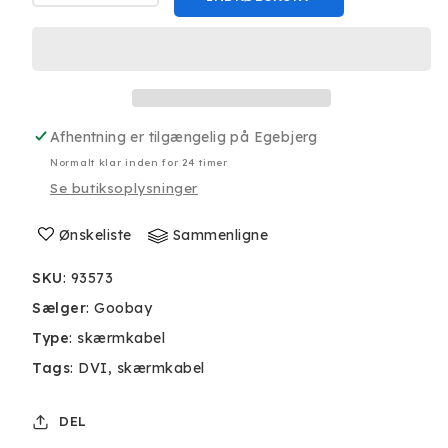
antallet
antallet
for
for
Goobay
Goobay
DVI-
DVI-
D
D
til
til
Afhentning er tilgængelig på
Egebjerg
DVI-
DVI-
D
D
Normalt klar inden for 24 timer
Kabel
Kabel
Se butiksoplysninger
1.8m
1.8m
Ønskeliste
Sammenligne
SKU
:
93573
Sælger
:
Goobay
Type
:
skærmkabel
Tags
:
DVI
skærmkabel
DEL