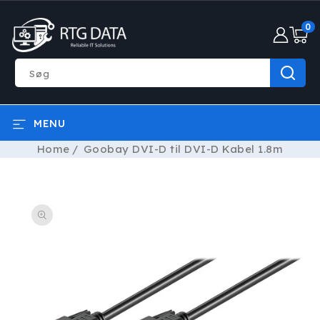
GÅ TIL
0
INDHOLD
0
varer
Søg
MENU
Home
Goobay DVI-D til DVI-D Kabel 1.8m
Å TIL
RODUKTOPLYSNINGER