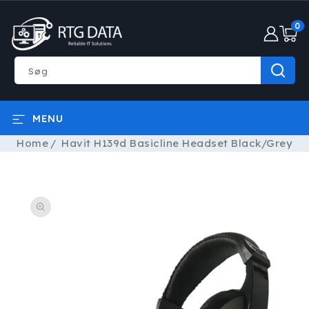
GÅ TIL
0
INDHOLD
0
varer
Søg
MENU
Home
Havit H139d Basicline Headset Black/Grey
Å TIL
RODUKTOPLYSNINGER