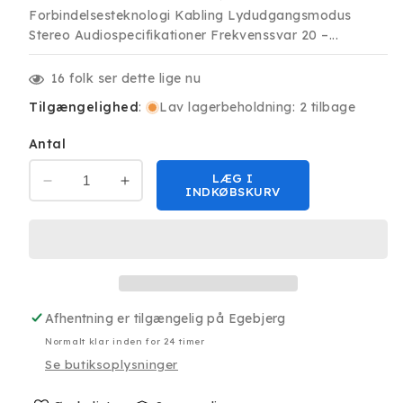
Forbindelsesteknologi Kabling Lydudgangsmodus
Stereo Audiospecifikationer Frekvenssvar 20 –...
16
folk ser dette lige nu
Tilgængelighed
:
Lav lagerbeholdning: 2 tilbage
Antal
LÆG I
Reducer
Øg
INDKØBSKURV
antallet
antallet
for
for
Havit
Havit
H139d
H139d
Basicline
Basicline
Headset
Headset
Afhentning er tilgængelig på
Egebjerg
Black/Grey
Black/Grey
Normalt klar inden for 24 timer
Se butiksoplysninger