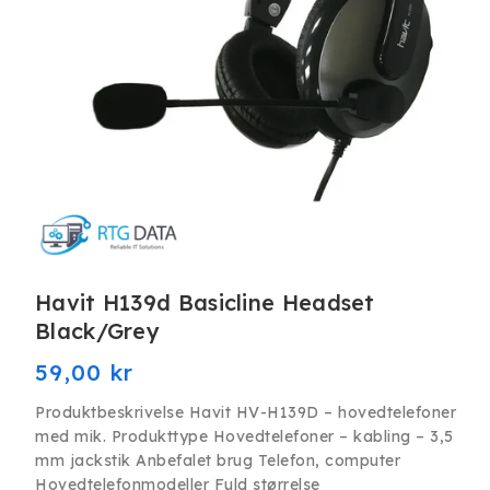
Åbn
mediet
Havit H139d Basicline Headset
1
i
Black/Grey
modus
Normalpris
59,00 kr
Produktbeskrivelse Havit HV-H139D – hovedtelefoner
med mik. Produkttype Hovedtelefoner – kabling – 3,5
mm jackstik Anbefalet brug Telefon, computer
Hovedtelefonmodeller Fuld størrelse