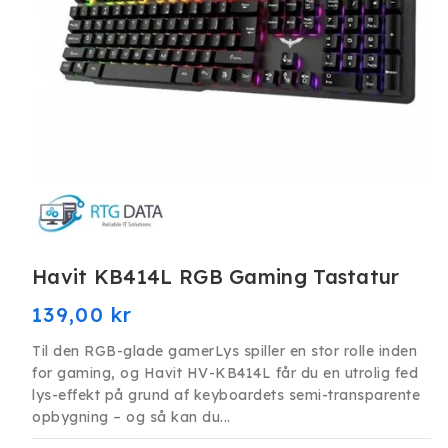
Åbn
mediet
Havit KB414L RGB Gaming Tastatur
1
i
modus
Normalpris
139,00 kr
Til den RGB-glade gamerLys spiller en stor rolle inden
for gaming, og Havit HV-KB414L får du en utrolig fed
lys-effekt på grund af keyboardets semi-transparente
opbygning – og så kan du...