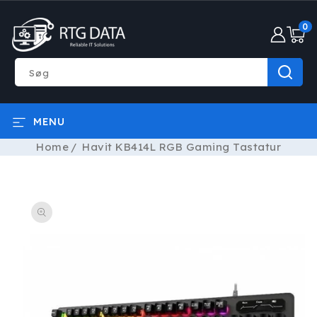
GÅ TIL
0
INDHOLD
0
varer
Søg
MENU
Home
Havit KB414L RGB Gaming Tastatur
Å TIL
RODUKTOPLYSNINGER