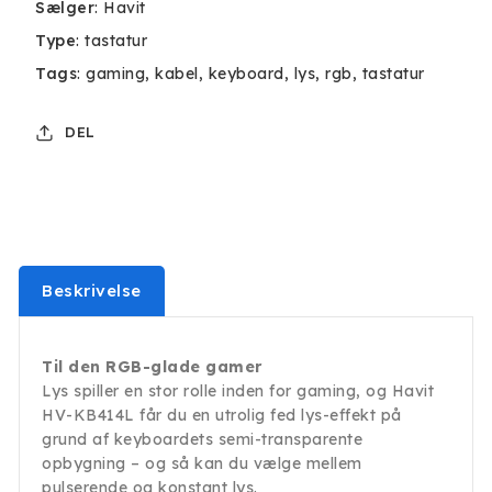
Sælger
:
Havit
Type
:
tastatur
Tags
:
gaming
kabel
keyboard
lys
rgb
tastatur
DEL
Beskrivelse
Til den RGB-glade gamer
Lys spiller en stor rolle inden for gaming, og Havit
HV-KB414L får du en utrolig fed lys-effekt på
grund af keyboardets semi-transparente
opbygning – og så kan du vælge mellem
pulserende og konstant lys.