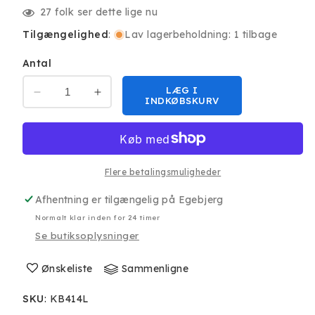
27
folk ser dette lige nu
Tilgængelighed
:
Lav lagerbeholdning: 1 tilbage
Antal
LÆG I
Reducer
Øg
INDKØBSKURV
antallet
antallet
for
for
Havit
Havit
KB414L
KB414L
RGB
RGB
Flere betalingsmuligheder
Gaming
Gaming
Afhentning er tilgængelig på
Egebjerg
Tastatur
Tastatur
Normalt klar inden for 24 timer
Se butiksoplysninger
Ønskeliste
Sammenligne
SKU
:
KB414L