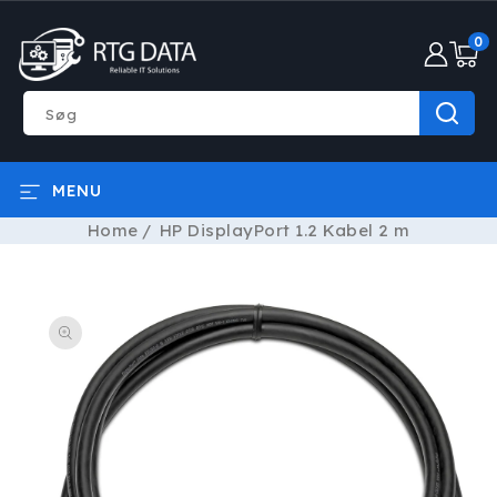
GÅ TIL
0
INDHOLD
0
varer
Søg
MENU
Home
HP DisplayPort 1.2 Kabel 2 m
Å TIL
RODUKTOPLYSNINGER