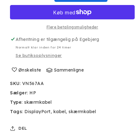
antallet
antallet
for
for
HP
HP
DisplayPort
DisplayPort
1.2
1.2
Flere betalingsmuligheder
Kabel
Kabel
Afhentning er tilgængelig på
Egebjerg
2
2
m
m
Normalt klar inden for 24 timer
Se butiksoplysninger
Ønskeliste
Sammenligne
SKU
:
VN567AA
Sælger
:
HP
Type
:
skærmkabel
Tags
:
DisplayPort
kabel
skærmkabel
DEL