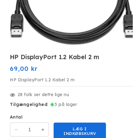
Åbn
mediet
HP DisplayPort 1.2 Kabel 2 m
1
i
modus
Normalpris
69,00 kr
HP DisplayPort 1.2 Kabel 2 m
28
folk ser dette lige nu
Tilgængelighed
:
3 på lager
Antal
LÆG I
Reducer
Øg
INDKØBSKURV