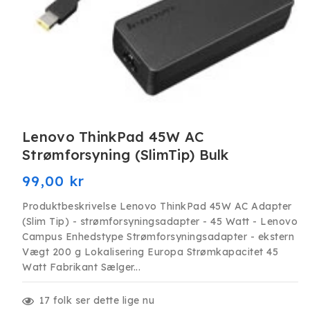
Åbn
mediet
Lenovo ThinkPad 45W AC
1
i
Strømforsyning (SlimTip) Bulk
modus
Normalpris
99,00 kr
Produktbeskrivelse Lenovo ThinkPad 45W AC Adapter
(Slim Tip) - strømforsyningsadapter - 45 Watt - Lenovo
Campus Enhedstype Strømforsyningsadapter - ekstern
Vægt 200 g Lokalisering Europa Strømkapacitet 45
Watt Fabrikant Sælger...
17
folk ser dette lige nu