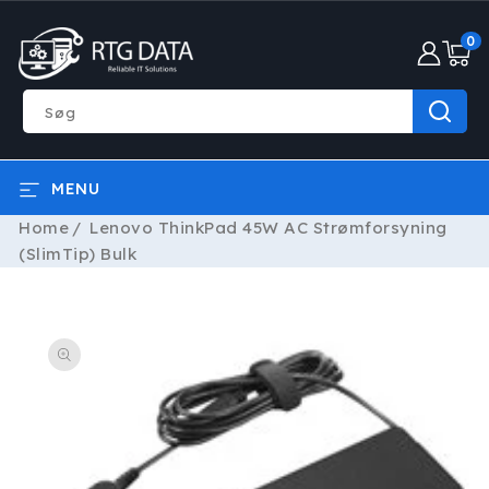
GÅ TIL
0
INDHOLD
0
varer
Søg
MENU
Home
Lenovo ThinkPad 45W AC Strømforsyning
(SlimTip) Bulk
Å TIL
RODUKTOPLYSNINGER