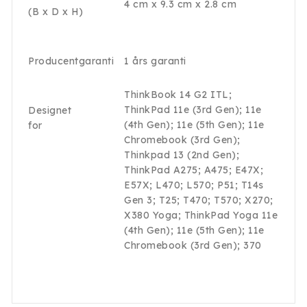
4 cm x 9.3 cm x 2.8 cm
(B x D x H)
Producentgaranti
1 års garanti
ThinkBook 14 G2 ITL;
ThinkPad 11e (3rd Gen); 11e
Designet
(4th Gen); 11e (5th Gen); 11e
for
Chromebook (3rd Gen);
Thinkpad 13 (2nd Gen);
ThinkPad A275; A475; E47X;
E57X; L470; L570; P51; T14s
Gen 3; T25; T470; T570; X270;
X380 Yoga; ThinkPad Yoga 11e
(4th Gen); 11e (5th Gen); 11e
Chromebook (3rd Gen); 370