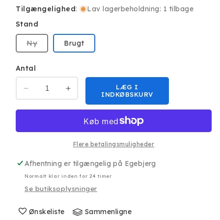
Tilgængelighed
:
Lav lagerbeholdning: 1 tilbage
Stand
Varianten
Ny
Brugt
er
udsolgt
eller
Antal
utilgængelig
LÆG I
Reducer
Øg
INDKØBSKURV
antallet
antallet
for
for
Lenovo
Lenovo
ThinkPad
ThinkPad
45W
45W
Flere betalingsmuligheder
AC
AC
Afhentning er tilgængelig på
Egebjerg
Strømforsyning
Strømforsyning
(SlimTip)
(SlimTip)
Normalt klar inden for 24 timer
Bulk
Bulk
Se butiksoplysninger
Ønskeliste
Sammenligne