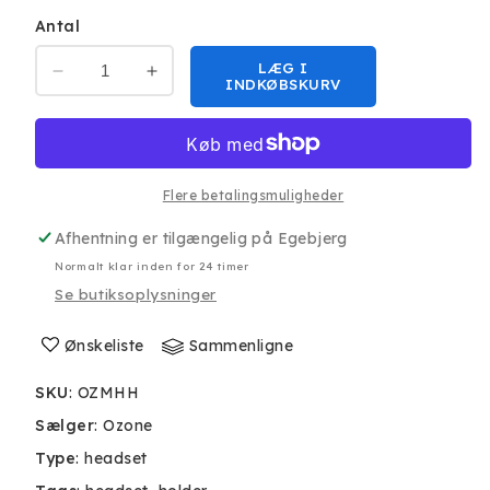
Antal
LÆG I
Reducer
Øg
INDKØBSKURV
antallet
antallet
for
for
Ozone
Ozone
Mute
Mute
Headset
Headset
Flere betalingsmuligheder
Holder
Holder
Afhentning er tilgængelig på
Egebjerg
Normalt klar inden for 24 timer
Se butiksoplysninger
Ønskeliste
Sammenligne
SKU
:
OZMHH
Sælger
:
Ozone
Type
:
headset