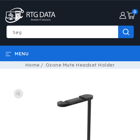
GÅ TIL
0
INDHOLD
0
varer
Søg
MENU
Home
Ozone Mute Headset Holder
Å TIL
RODUKTOPLYSNINGER