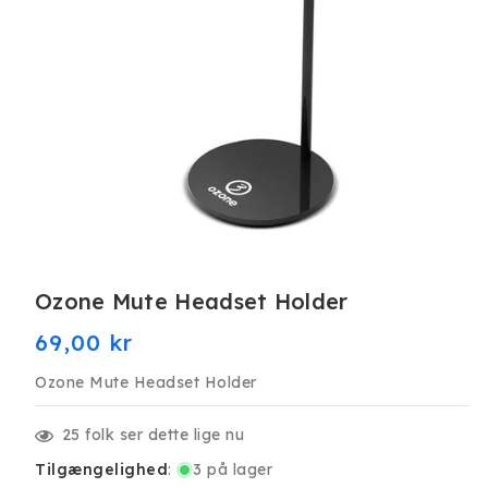
Åbn
mediet
Ozone Mute Headset Holder
1
i
modus
Normalpris
69,00 kr
Ozone Mute Headset Holder
25
folk ser dette lige nu
Tilgængelighed
:
3 på lager