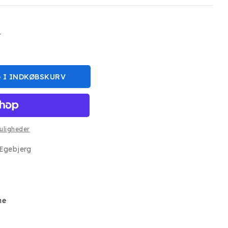
r
 I INDKØBSKURV
uligheder
e
Egebjerg
ne