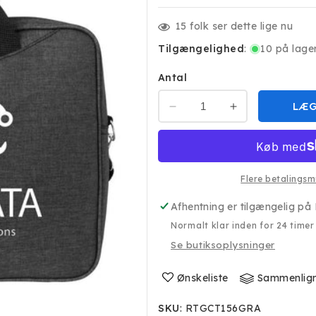
15
folk ser dette lige nu
Tilgængelighed
:
10 på lage
Antal
LÆG
Reducer
Øg
antallet
antallet
for
for
RTG
RTG
DATA
DATA
Flere betalingsm
15.6&quot;
15.6&quot;
Computertaske
Computertask
Afhentning er tilgængelig på
Grå
Grå
Normalt klar inden for 24 timer
Se butiksoplysninger
Ønskeliste
Sammenlig
SKU
:
RTGCT156GRA