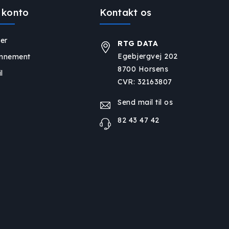
 konto
Kontakt os
er
RTG DATA
Egebjergvej 202
nnement
8700 Horsens
l
CVR: 32163807
Send mail til os
82 43 47 42