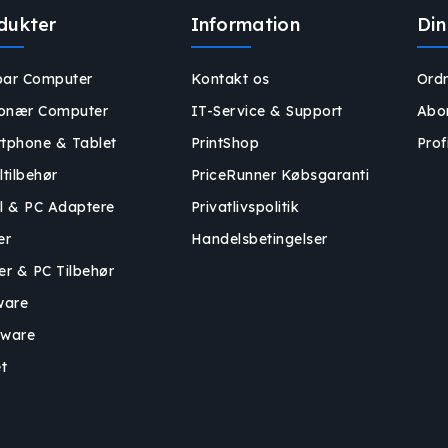
dukter
Information
Din
ar Computer
Kontakt os
Ordr
ionær Computer
IT-Service & Support
Abo
tphone & Tablet
PrintShop
Profi
ltilbehør
PriceRunner Købsgaranti
l & PC Adaptere
Privatlivspolitik
er
Handelsbetingelser
er & PC Tilbehør
ware
ware
t