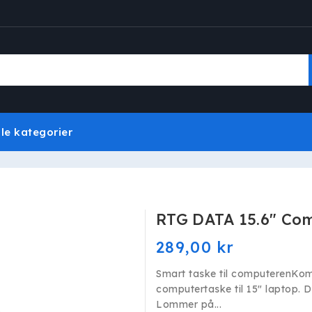
lle kategorier
RTG DATA 15.6" Co
Normalpris
289,00 kr
Smart taske til computerenKom p
computertaske til 15" laptop. D
Lommer på...