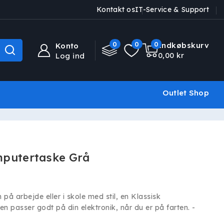
Kontakt os
IT-Service & Support
0
0
0
0
Indkøbskurv
Konto
varer
0,00 kr
Log ind
Outlet Shop
mputertaske Grå
å arbejde eller i skole med stil, en Klassisk
en passer godt på din elektronik, når du er på farten. -