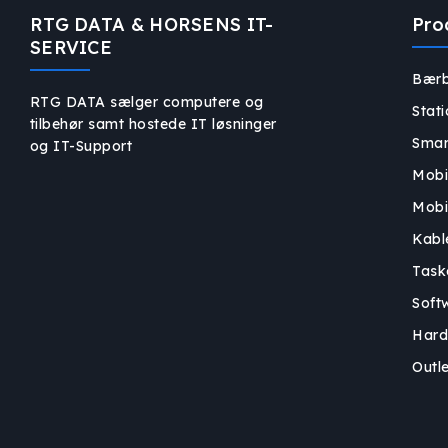
RTG DATA & HORSENS IT-
Pro
SERVICE
Bærb
RTG DATA sælger computere og
Stat
tilbehør samt hostede IT løsninger
Smar
og IT-Support
Mobi
Mobi
Kabl
Task
Soft
Hard
Outle