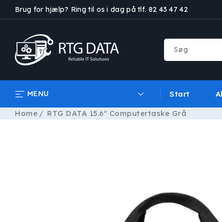
GÅ TIL
Brug for hjælp? Ring til os i dag på tlf. 82 43 47 42
INDHOLD
Søg
MENU
Start
A
Home
RTG DATA 15.6" Computertaske Grå
GÅ TIL
PRODUKTOPLYSNINGER