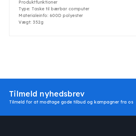
Produktfunktioner
Type: Taske til bærbar computer
Materialeinfo: 600D polyester
Vægt: 352g
Tilmeld nyhedsbrev
Tilmeld for at modtage gode tilbud og kampagner fra os